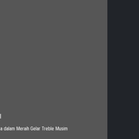
l
na dalam Meraih Gelar Treble Musim