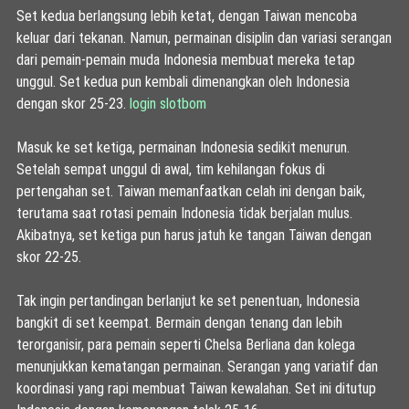
Set kedua berlangsung lebih ketat, dengan Taiwan mencoba
keluar dari tekanan. Namun, permainan disiplin dan variasi serangan
dari pemain-pemain muda Indonesia membuat mereka tetap
unggul. Set kedua pun kembali dimenangkan oleh Indonesia
dengan skor 25-23.
login slotbom
Masuk ke set ketiga, permainan Indonesia sedikit menurun.
Setelah sempat unggul di awal, tim kehilangan fokus di
pertengahan set. Taiwan memanfaatkan celah ini dengan baik,
terutama saat rotasi pemain Indonesia tidak berjalan mulus.
Akibatnya, set ketiga pun harus jatuh ke tangan Taiwan dengan
skor 22-25.
Tak ingin pertandingan berlanjut ke set penentuan, Indonesia
bangkit di set keempat. Bermain dengan tenang dan lebih
terorganisir, para pemain seperti Chelsa Berliana dan kolega
menunjukkan kematangan permainan. Serangan yang variatif dan
koordinasi yang rapi membuat Taiwan kewalahan. Set ini ditutup