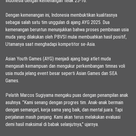
Indonesia dengan kemenangan telak 25-16.
Dengan kemenangan ini, Indonesia membuktikan kualitasnya
sebagai salah satu tim unggulan di ajang AYG 2025. Dua
kemenangan beruntun menunjukkan bahwa proses pembinaan usia
muda yang dilakukan oleh PBVSI mulai membuahkan hasil positif,
Utamanya saat menghadapi kompetitor se-Asia.
Asian Youth Games (AYG) menjadi ajang bagi atlet muda
mengasah kemampuan dan mengukur perkembangan timnas voli
usia muda jelang event besar seperti Asian Games dan SEA
Games.
Pelatih Marcos Sugiyama mengaku puas dengan penampilan anak
asuhnya. "Kami senang dengan progres tim. Anak-anak bermain
dengan semangat, kerja sama yang baik, dan mental juara. Tapi
perjalanan masih panjang. Kami akan terus melakukan evaluasi
demi hasil maksimal di babak selanjutnya," ujarnya.