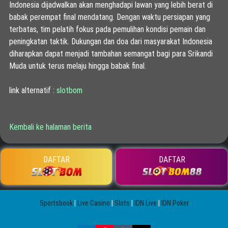
Indonesia dijadwalkan akan menghadapi lawan yang lebih berat di
babak perempat final mendatang. Dengan waktu persiapan yang
terbatas, tim pelatih fokus pada pemulihan kondisi pemain dan
peningkatan taktik. Dukungan dan doa dari masyarakat Indonesia
diharapkan dapat menjadi tambahan semangat bagi para Srikandi
Muda untuk terus melaju hingga babak final.
link alternatif :
slotbom
Kembali ke halaman berita
DAFTAR
DAFTAR
Sportsbook
|
Live Casino
|
Slots
|
IDN Live
|
IDN Poker