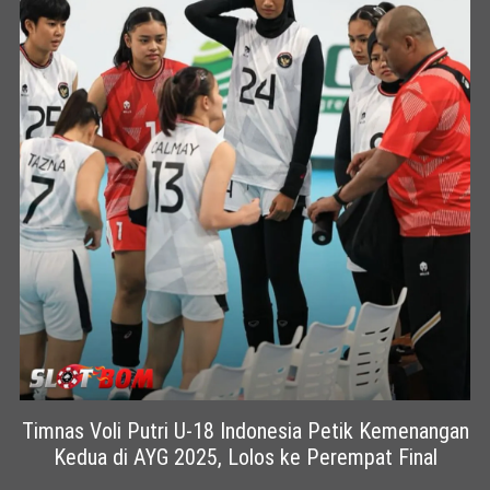
Timnas Voli Putri U-18 Indonesia Petik Kemenangan
Kedua di AYG 2025, Lolos ke Perempat Final