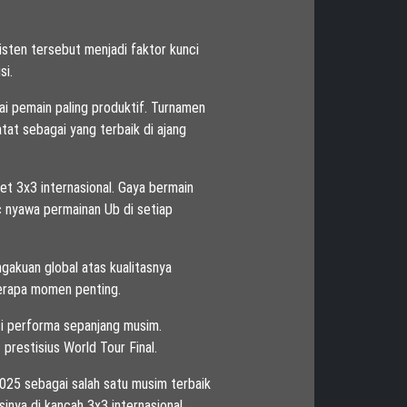
sisten tersebut menjadi faktor kunci
si.
gai pemain paling produktif. Turnamen
atat sebagai yang terbaik di ajang
et 3x3 internasional. Gaya bermain
 nyawa permainan Ub di setiap
gakuan global atas kualitasnya
berapa momen penting.
i performa sepanjang musim.
restisius World Tour Final.
025 sebagai salah satu musim terbaik
nya di kancah 3x3 internasional.