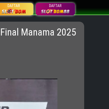
DAFTAR
DAFTAR
r Final Manama 2025