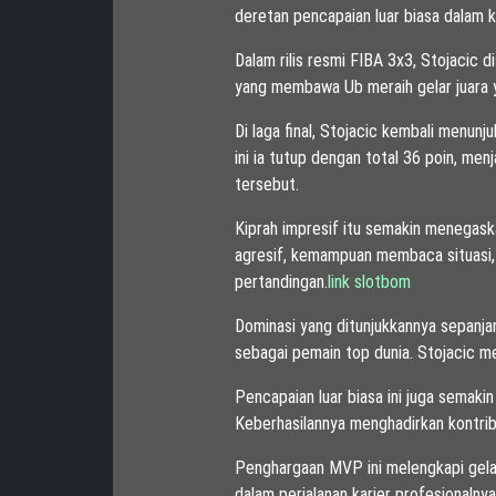
deretan pencapaian luar biasa dalam 
Dalam rilis resmi FIBA 3x3, Stojacic 
yang membawa Ub meraih gelar juara 
Di laga final, Stojacic kembali menun
ini ia tutup dengan total 36 poin, men
tersebut.
Kiprah impresif itu semakin menegaska
agresif, kemampuan membaca situasi,
pertandingan.
link slotbom
Dominasi yang ditunjukkannya sepanja
sebagai pemain top dunia. Stojacic 
Pencapaian luar biasa ini juga sema
Keberhasilannya menghadirkan kontrib
Penghargaan MVP ini melengkapi gelar
dalam perjalanan karier profesionaln