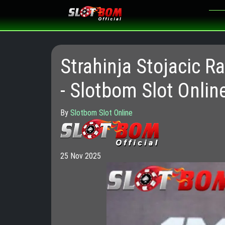
Strahinja Stojacic 
- Slotbom Slot Onlin
By
Slotbom Slot Online
25 Nov 2025