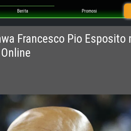
Promosi
Berita
hwa Francesco Pio Esposito 
 Online