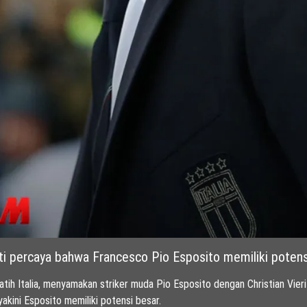
tti percaya bahwa Francesco Pio Esposito memiliki potens
atih Italia, menyamakan striker muda Pio Esposito dengan Christian Vier
akini Esposito memiliki potensi besar.