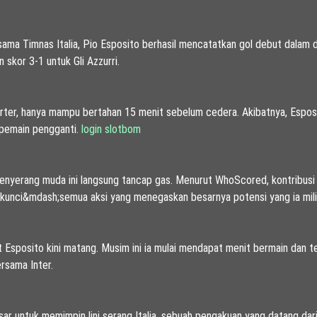
ma Timnas Italia, Pio Esposito berhasil mencatatkan gol debut dalam du
 skor 3-1 untuk Gli Azzurri.
rter, hanya mampu bertahan 15 menit sebelum cedera. Akibatnya, Espos
 pemain pengganti.
login slotbom
enyerang muda ini langsung tancap gas. Menurut WhoScored, kontribus
kunci&mdash;semua aksi yang menegaskan besarnya potensi yang ia milik
t Esposito kini matang. Musim ini ia mulai mendapat menit bermain dan t
rsama Inter.
ar untuk memimpin lini serang Italia, sebuah pengakuan yang datang dar