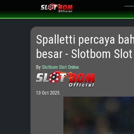
Spalletti percaya ba
besar - Slotbom Slot
By
Slotbom Slot Online
13 Oct 2025