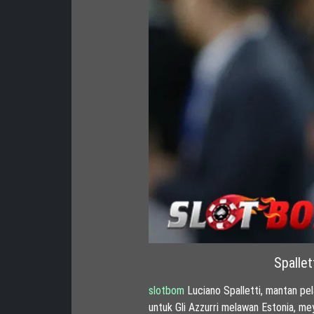
Spalle
slotbom
Luciano Spalletti, mantan pel
untuk Gli Azzurri melawan Estonia, mey