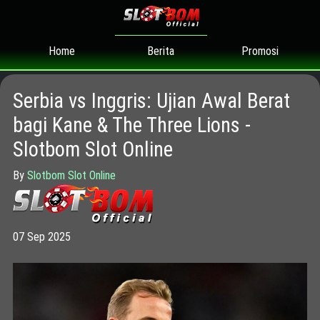
Home
Promosi
Berita
Serbia vs Inggris: Ujian Awal Berat
bagi Kane & The Three Lions -
Slotbom Slot Online
By
Slotbom Slot Online
07 Sep 2025