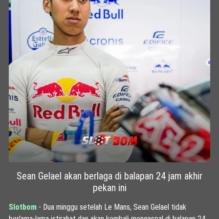
Sean Gelael akan berlaga di balapan 24 jam akhir
pekan ini
Slotbom
- Dua minggu setelah Le Mans, Sean Gelael tidak
berlama-lama istirahat dan akan kembali mengaspal di balapan 24