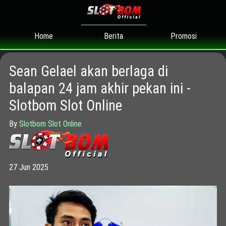
Home
Promosi
Berita
Sean Gelael akan berlaga di
balapan 24 jam akhir pekan ini -
Slotbom Slot Online
By
Slotbom Slot Online
27 Jun 2025