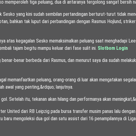
ko memperoleh tiga peluang, dua di antaranya tergolong sangat bersih n
k Sesko yang kini sudah sembilan pertandingan berturut-turut tidak me
tan, bahkan tak luput dari perbandingan dengan Rasmus Hojlund, striker
 atas kegagalan Sesko memaksimalkan peluang saat menghadapi Leeds.
mbali tajam begitu mampu keluar dari fase sulit ini.
Slotbom Login
ng benar-benar berbeda dari Rasmus, dan menurut saya dia sudah melakuk
agal memanfaatkan peluang, orang-orang di luar akan mengatakan segalan
ah awal yang penting,&rdquo; lanjutnya.
 gol. Setelah itu, tekanan akan hilang dan performanya akan meningkat,
r United dari RB Leipzig pada bursa transfer musim panas lalu dengan n
tu baru mengoleksi dua gol dan satu assist dari 16 penampilannya di Liga 