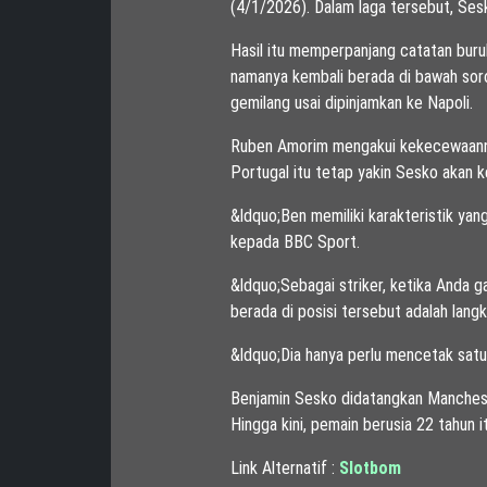
(4/1/2026). Dalam laga tersebut, Ses
Hasil itu memperpanjang catatan buru
namanya kembali berada di bawah soro
gemilang usai dipinjamkan ke Napoli.
Ruben Amorim mengakui kekecewaannya
Portugal itu tetap yakin Sesko akan ke
&ldquo;Ben memiliki karakteristik ya
kepada BBC Sport.
&ldquo;Sebagai striker, ketika Anda g
berada di posisi tersebut adalah langk
&ldquo;Dia hanya perlu mencetak satu
Benjamin Sesko didatangkan Mancheste
Hingga kini, pemain berusia 22 tahun i
Link Alternatif :
Slotbom