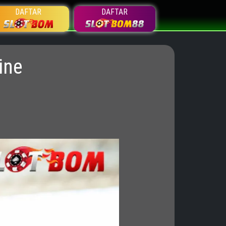
DAFTAR
DAFTAR
ine