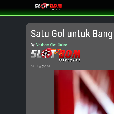
Satu Gol untuk Bangk
By
Slotbom Slot Online
05 Jan 2026