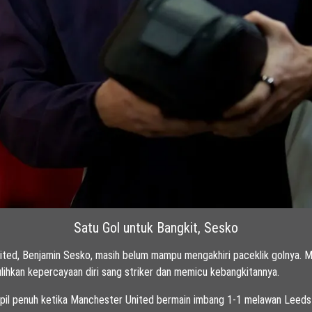
Satu Gol untuk Bangkit, Sesko
ted, Benjamin Sesko, masih belum mampu mengakhiri paceklik golnya. M
lihkan kepercayaan diri sang striker dan memicu kebangkitannya.
pil penuh ketika Manchester United bermain imbang 1-1 melawan Leeds 