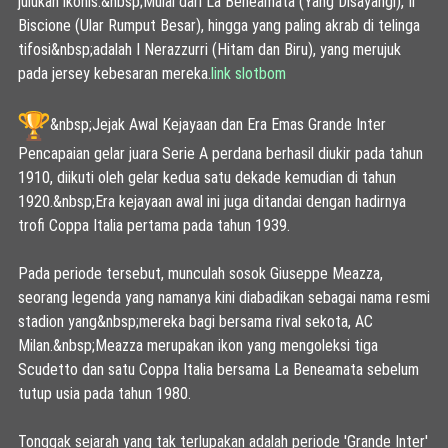
julukan ikonis.&nbsp;
Mulai dari La Beneamata (Yang Disayangi), Il
Biscione (Ular Rumput Besar), hingga yang paling akrab di telinga
tifosi&nbsp;
adalah I Nerazzurri (Hitam dan Biru), yang merujuk
pada jersey kebesaran mereka.
link slotbom
&nbsp;Jejak Awal Kejayaan dan Era Emas Grande Inter
Pencapaian gelar juara Serie A perdana berhasil diukir pada tahun
1910, diikuti oleh gelar kedua satu dekade kemudian di tahun
1920.&nbsp;
Era kejayaan awal ini juga ditandai dengan hadirnya
trofi Coppa Italia pertama pada tahun 1939.
Pada periode tersebut, munculah sosok Giuseppe Meazza,
seorang legenda yang namanya kini diabadikan sebagai nama resmi
stadion yang&nbsp;
mereka bagi bersama rival sekota, AC
Milan.&nbsp;
Meazza merupakan ikon yang mengoleksi tiga
Scudetto dan satu Coppa Italia bersama La Beneamata sebelum
tutup usia pada tahun 1980.
Tonggak sejarah yang tak terlupakan adalah periode 'Grande Inter'