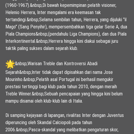
(1960-1967).&nbsp;
Di bawah kepemimpinan pelatih visioner,
Helenio Herrera, Inter mengalami era keemasan tak
tertandingi.&nbsp;
Selama sembilan tahun, Herrera, yang dijuluki "il
Mago" (Sang Penyihir), mempersembahkan tiga gelar Serie A, dua
Piala Champions&nbsp;
(pendahulu Liga Champions), dan dua Piala
Interkontinental.&nbsp;
Herrera hingga kini diakui sebagai juru
taktik paling sukses dalam sejarah klub.
&nbsp;Warisan Treble dan Kontroversi Abadi
Sejarah&nbsp;
Inter tidak dapat dipisahkan dari nama Jose
Mourinho.&nbsp;
Pelatih asal Portugal ini berhasil mengukir
prestasi tertinggi bagi klub pada tahun 2010, dengan meraih
Treble Winner.&nbsp;
Sebuah pencapaian yang hingga kini belum
mampu disamai oleh klub-klub lain di Italia.
Di samping kejayaan di lapangan, rivalitas Inter dengan Juventus
diperuncing oleh Skandal Calciopoli pada tahun
2006.&nbsp;
Pasca-skandal yang melibatkan pengaturan skor,