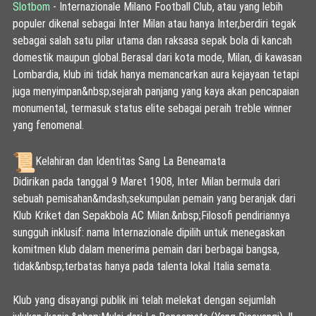
Slotbom
- Internazionale Milano Football Club, atau yang lebih
populer dikenal sebagai Inter Milan atau hanya Inter,
berdiri tegak
sebagai salah satu pilar utama dan raksasa sepak bola di kancah
domestik maupun global.
Berasal dari kota mode, Milan, di kawasan
Lombardia, klub ini tidak hanya memancarkan aura kejayaan tetapi
juga menyimpan&nbsp;
sejarah panjang yang kaya akan pencapaian
monumental, termasuk status elite sebagai peraih treble winner
yang fenomenal.
Kelahiran dan Identitas Sang La Beneamata
Didirikan pada tanggal 9 Maret 1908, Inter Milan bermula dari
sebuah pemisahan&mdash;sekumpulan pemain yang beranjak dari
Klub Kriket dan Sepakbola AC Milan.&nbsp;
Filosofi pendiriannya
sungguh inklusif: nama Internazionale dipilih untuk menegaskan
komitmen klub dalam menerima pemain dari berbagai bangsa,
tidak&nbsp;
terbatas hanya pada talenta lokal Italia semata.
Klub yang disayangi publik ini telah melekat dengan sejumlah