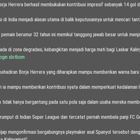
rja Herrera berhasil membukukan kontribusi impresif sebanyak 14 gol da
 di India menjadi alasan utama di balik keputusannya untuk mencari tanta
pemain berumur 32 tahun ini memikul tanggung jawab besar untuk menja
erada di zona degradasi, kebangkitan menjadi harga mati bagi Laskar Ka
login slotbom
kehadiran Borja Herrera yang diharapkan mampu memberikan warna baru 
ah ia mampu memberikan kontribusi nyata dalam memperkuat kedalaman li
im tidak hanya bergantung pada satu pola saja dalam usaha mereka memb
rumput di Indian Super League dan tercatat pernah membela panji FC G
sijap mengonfirmasi bergabungnya playmaker asal Spanyol tersebut denga
a Kalinyamat!'