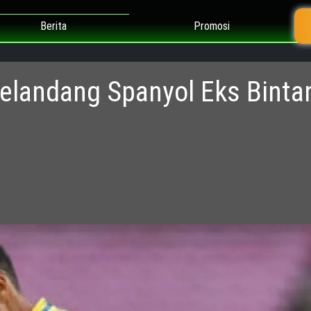
Promosi
Berita
elandang Spanyol Eks Bintang