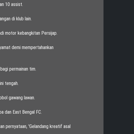
n 10 assist.
ngan di klub lain.
di motor kebangkitan Persijap.
linyamat demi mempertahankan
bagi permainan tim.
ni tengah.
obol gawang lawan.
oa dan East Bengal FC.
n pernyataan, 'Gelandang kreatif asal