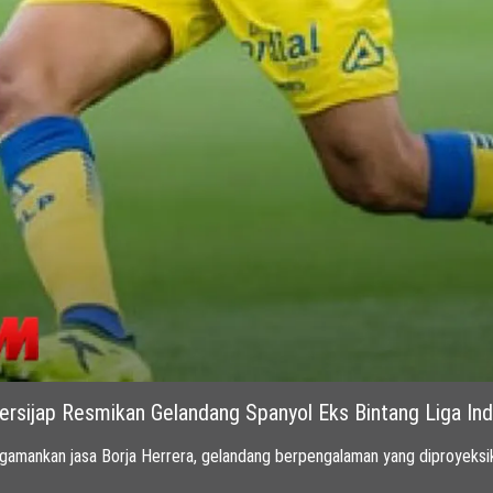
ersijap Resmikan Gelandang Spanyol Eks Bintang Liga Ind
amankan jasa Borja Herrera, gelandang berpengalaman yang diproyeksika