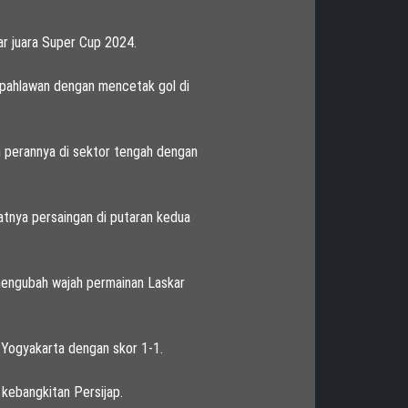
r juara Super Cup 2024.
i pahlawan dengan mencetak gol di
n perannya di sektor tengah dengan
atnya persaingan di putaran kedua
mengubah wajah permainan Laskar
 Yogyakarta dengan skor 1-1.
 kebangkitan Persijap.