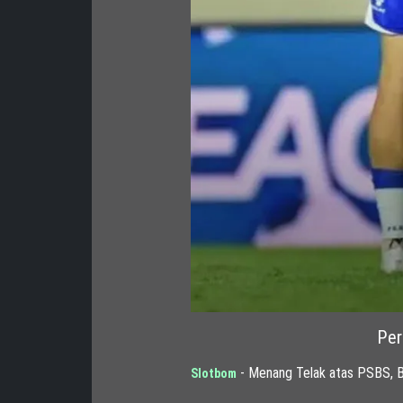
Per
- Menang Telak atas PSBS, Bo
Slotbom