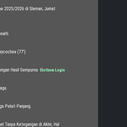
ue 2025/2026 di Sleman, Jumat
alti.
aycochea (77').
engan Hasil Sempurna.
Slotbom Login
aga.
a Peluit Panjang.
l Tanpa Ketegangan di Akhir, Hal