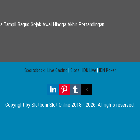
 Tampil Bagus Sejak Awal Hingga Akhir Pertandingan.
Sportsbook
|
Live Casino
|
Slots
|
IDN Live
|
IDN Poker
Copyright by Slotbom Slot Online 2018 - 2026. All rights reserved.