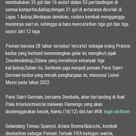
membukukan 35 gol dan 16 assist dalam 53 pertandingan di
semua kompetisi,&nbsp;
dengan 21 gol di antaranya dicetak di
Ligue 1.&nbsp;
Meskipun demikian, cedera kembali mengganggu
musimnya saat ini, sehingga ia baru mencatatkan tiga gol dan tiga
assist dari 12 laga.
Pemain berusia 28 tahun tersebut tercatat sebagai orang Prancis
kedua yang berhasil memenangkan gelar ini, mengikuti jejak
Zinedine&nbsp;
Zidane yang meraihnya sebanyak tiga
kali.&nbsp;
Selain itu, Dembele juga menjadi pemain Paris Saint-
Germain kedua yang meraih penghargaan ini, menyusul Lionel
Messi pada tahun 2022.
Paris Saint-Germain, bersama Dembele, akan bertanding di final
Piala Interkontinental melawan Flamengo yang akan
diselenggarakan besok, Kamis (18/12) dini hari WIB.
login slotbom
Gelandang Timnas Spanyol, Aitana Bonmat&iacute;, kembali
dinobatkan sebagai Pemain Terbaik FIFA kategori wanita,