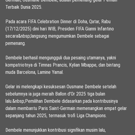
Terbaik Dunia 2025.
Pada acara FIFA Celebration Dinner di Doha, Qatar, Rabu
(17/12/2025) dini hari WIB, Presiden FIFA Gianni Infantino
secara&nbsp;
langsung mengumumkan Dembele sebagai
pemenang.
Dembele berhasil mengungguli dua pesaing utamanya, yakni
kompatriotnya di Timnas Prancis, Kylian Mbappe, dan bintang
muda Barcelona, Lamine Yamal.
Gelar ini melengkapi kesuksesan Ousmane Dembele setelah
sebelumnya ia juga meraih Ballon d'Or 2025 tiga bulan
lalu.&nbsp;
Pemilihan Dembele didasarkan pada kontribusinya
dalam membantu Paris Saint-Germain memenangkan empat gelar
sepanjang tahun 2025, termasuk trofi Liga Champions.
Dembele menunjukkan kontribusi signifikan musim lalu,