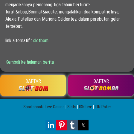
menjadikannya pemenang tiga tahun berturut-
turut.&nbsp;
Bonmat&iacute; mengalahkan dua kompatriotnya,
Alexia Putellas dan Mariona Caldentey, dalam perebutan gelar
tersebut.
link alternatif :
slotbom
Kembali ke halaman berita
DAFTAR
DAFTAR
Sportsbook
|
Live Casino
|
Slots
|
IDN Live
|
IDN Poker