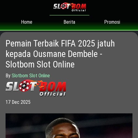
Home
Promosi
Berita
Pemain Terbaik FIFA 2025 jatuh
kepada Ousmane Dembele -
Slotbom Slot Online
By
Slotbom Slot Online
17 Dec 2025