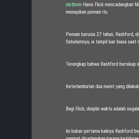
slotbom
Hansi Flick mencadangkan Ma
menepikan pemain itu.
Pemain berusia 27 tahun, Rashford, d
Sebelumnya, ia tampil luar biasa saa
Terungkap bahwa Rashford bersikap in
Keterlambatan dua menit yang dilakuka
Bagi Flick, disiplin waktu adalah sega
Ini bukan pertama kalinya Rashford b
sempat dicadangkan karena ketiduran