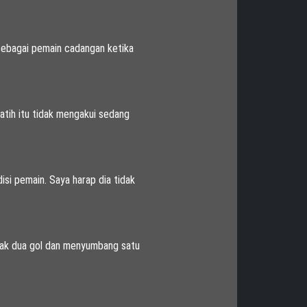
 sebagai pemain cadangan ketika
atih itu tidak mengakui sedang
isi pemain. Saya harap dia tidak
etak dua gol dan menyumbang satu