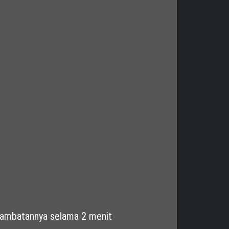
rlambatannya selama 2 menit