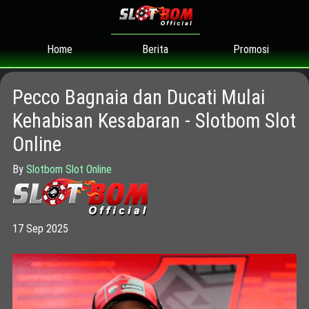
Home
Promosi
Berita
Pecco Bagnaia dan Ducati Mulai
Kehabisan Kesabaran - Slotbom Slot
Online
By
Slotbom Slot Online
17 Sep 2025