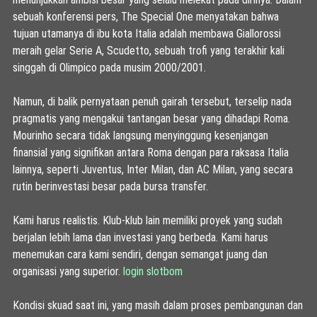
sebuah konferensi pers, The Special One menyatakan bahwa
tujuan utamanya di ibu kota Italia adalah membawa Giallorossi
meraih gelar Serie A, Scudetto, sebuah trofi yang terakhir kali
singgah di Olimpico pada musim 2000/2001.
Namun, di balik pernyataan penuh gairah tersebut, terselip nada
pragmatis yang mengakui tantangan besar yang dihadapi Roma.
Mourinho secara tidak langsung menyinggung kesenjangan
finansial yang signifikan antara Roma dengan para raksasa Italia
lainnya, seperti Juventus, Inter Milan, dan AC Milan, yang secara
rutin berinvestasi besar pada bursa transfer.
Kami harus realistis. Klub-klub lain memiliki proyek yang sudah
berjalan lebih lama dan investasi yang berbeda. Kami harus
menemukan cara kami sendiri, dengan semangat juang dan
organisasi yang superior.
login slotbom
Kondisi skuad saat ini, yang masih dalam proses pembangunan dan