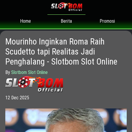
Home
Promosi
Berita
Mourinho Inginkan Roma Raih
Scudetto tapi Realitas Jadi
Penghalang - Slotbom Slot Online
By
Slotbom Slot Online
12 Dec 2025