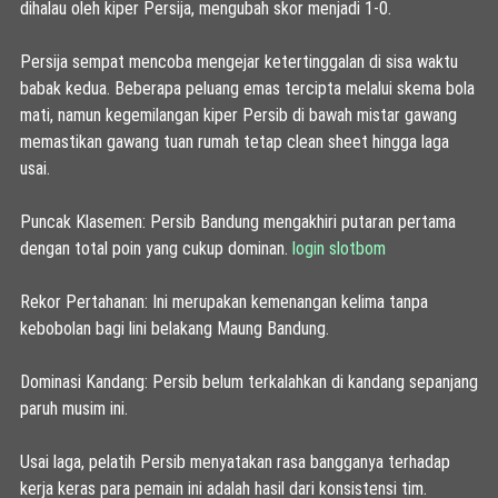
dihalau oleh kiper Persija, mengubah skor menjadi 1-0.
Persija sempat mencoba mengejar ketertinggalan di sisa waktu
babak kedua. Beberapa peluang emas tercipta melalui skema bola
mati, namun kegemilangan kiper Persib di bawah mistar gawang
memastikan gawang tuan rumah tetap clean sheet hingga laga
usai.
Puncak Klasemen: Persib Bandung mengakhiri putaran pertama
dengan total poin yang cukup dominan.
login slotbom
Rekor Pertahanan: Ini merupakan kemenangan kelima tanpa
kebobolan bagi lini belakang Maung Bandung.
Dominasi Kandang: Persib belum terkalahkan di kandang sepanjang
paruh musim ini.
Usai laga, pelatih Persib menyatakan rasa bangganya terhadap
kerja keras para pemain ini adalah hasil dari konsistensi tim.