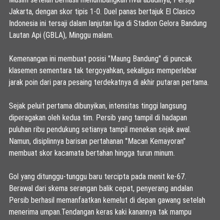
Jakarta, dengan skor tipis 1-0. Duel panas bertajuk El Clasico
Indonesia ini tersaji dalam lanjutan liga di Stadion Gelora Bandung
Lautan Api (GBLA), Minggu malam.
Kemenangan ini membuat posisi "Maung Bandung" di puncak
klasemen sementara tak tergoyahkan, sekaligus memperlebar
jarak poin dari para pesaing terdekatnya di akhir putaran pertama.
Sejak peluit pertama dibunyikan, intensitas tinggi langsung
diperagakan oleh kedua tim. Persib yang tampil di hadapan
puluhan ribu pendukung setianya tampil menekan sejak awal.
Namun, disiplinnya barisan pertahanan "Macan Kemayoran"
membuat skor kacamata bertahan hingga turun minum.
Gol yang ditunggu-tunggu baru tercipta pada menit ke-67.
Berawal dari skema serangan balik cepat, penyerang andalan
Persib berhasil memanfaatkan kemelut di depan gawang setelah
menerima umpan.Tendangan keras kaki kanannya tak mampu