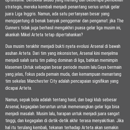
strategis, mereka kembali menjadi penantang serius untuk gelar
juara Liga Inggris. Namun, ada satu pertanyaan besar yang
menggantung di benak banyak penggemar dan pengamat: jika The
Gunners tidak juga berhasil mengakhiri puasa gelar liga musim ini,
akankah Mikel Arteta tetap dipertahankan?
Dua musim terakhir menjadi bukti nyata evolusi Arsenal di bawah
asuhan Arteta. Dari tim yang inkonsisten, Arsenal kini menjelma
menjadi salah satu tim paling dominan di liga, bahkan memimpin
klasemen Untuk sebagian besar periode musim lalu.Gaya bermain
yang jelas, fokus pada pemain muda, dan kemampuan menantang
tim sekelas Manchester City adalah pencapaian signifikan yang
dicapai Arteta.
Namun, sepak bola adalah tentang hasil, dan bagi klub sebesar
Arsenal, kegagalan beruntun untuk memenangkan gelar liga bisa
menjadi masalah. Musim lalu, harapan untuk menjadi juara sangat
tinggi, dan kegagalan di detik-detik akhir terasa menyakitkan. Jika
hal itu terulang kembali, tekanan terhadap Arteta akan semakin