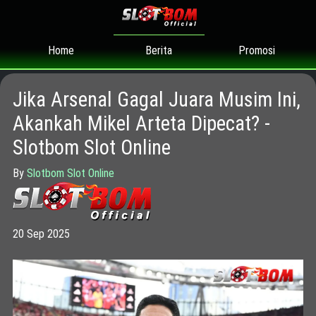
Home
Promosi
Berita
Jika Arsenal Gagal Juara Musim Ini,
Akankah Mikel Arteta Dipecat? -
Slotbom Slot Online
By
Slotbom Slot Online
20 Sep 2025