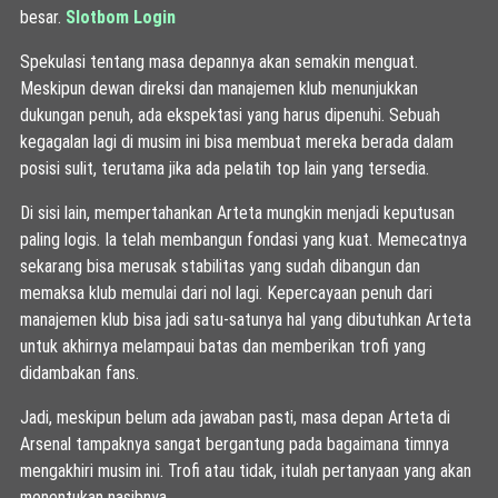
besar.
Slotbom Login
Spekulasi tentang masa depannya akan semakin menguat.
Meskipun dewan direksi dan manajemen klub menunjukkan
dukungan penuh, ada ekspektasi yang harus dipenuhi. Sebuah
kegagalan lagi di musim ini bisa membuat mereka berada dalam
posisi sulit, terutama jika ada pelatih top lain yang tersedia.
Di sisi lain, mempertahankan Arteta mungkin menjadi keputusan
paling logis. Ia telah membangun fondasi yang kuat. Memecatnya
sekarang bisa merusak stabilitas yang sudah dibangun dan
memaksa klub memulai dari nol lagi. Kepercayaan penuh dari
manajemen klub bisa jadi satu-satunya hal yang dibutuhkan Arteta
untuk akhirnya melampaui batas dan memberikan trofi yang
didambakan fans.
Jadi, meskipun belum ada jawaban pasti, masa depan Arteta di
Arsenal tampaknya sangat bergantung pada bagaimana timnya
mengakhiri musim ini. Trofi atau tidak, itulah pertanyaan yang akan
menentukan nasibnya.