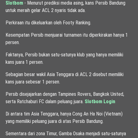
Slotbom
- Menurut prediksi media asing, kans Persib Bandung
untuk meraih gelar ACL 2 nyaris tidak ada.
Perkiraan itu dikeluarkan oleh Footy Ranking.
Kesempatan Persib menjuarai turnamen itu diperkirakan hanya 1
persen.
Faktanya, Persib bukan satu-satunya klub yang hanya memiliki
kans juara 1 persen.
Sebagian besar wakil Asia Tenggara di ACL 2 disebut memiliki
kans juara sebesar 1 persen.
Persib disejajarkan dengan Tampines Rovers, Bangkok United,
serta Ratchaburi FC dalam peluang juara.
Slotbom Login
Di antara tim Asia Tenggara, hanya Cong An Ha Noi (Vietnam)
yang memiliki peluang juara di atas Persib Bandung.
Sementara dari zona Timur, Gamba Osaka menjadi satu-satunya