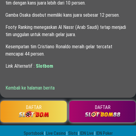
tim dengan kans juara lebih dari 10 persen.
Gamba Osaka disebut memiliki kans juara sebesar 12 persen.
Footy Ranking menegaskan Al Nassr (Arab Saudi) tetap menjadi
tim unggulan untuk meraih gelar juara.
Kesempatan tim Cristiano Ronaldo meraih gelar tercatat
mencapai 44 persen.
Link Alternatif :
Slotbom
Kembali ke halaman berita
DAFTAR
DAFTAR
Sportsbook
|
Live Casino
|
Slots
|
IDN Live
|
IDN Poker