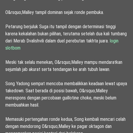
O&rsquo;Malley tampil dominan sejak ronde pembuka.
Petarung berjuluk Suga itu tampil dengan determinasi tinggi
karena kekalahan bukan pilihan, terutama setelah dua kali tumbang
dari Merab Dvalishvili dalam duel perebutan takhta juara.
login
slotbom
Meski tak selalu menekan, O&rsquo;Malley mampu mendaratkan
sejumlah jab akurat serta tendangan ke arah tubuh lawan.
Song Yadong sempat mencoba membalikkan keadaan lewat upaya
takedown. Saat berada di posisi bawah, O&rsquo;Malley
merespons dengan percobaan guillotine choke, meski belum
membuahkan hasil.
Memasuki pertengahan ronde kedua, Song kembali mencari celah
dengan mendorong O&rsquo;Malley ke pagar oktagon dan