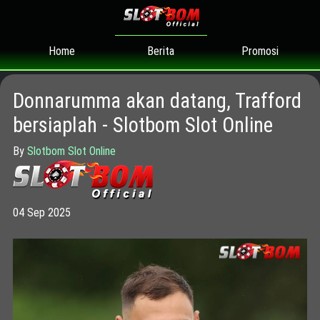
Home
Promosi
Berita
Donnarumma akan datang, Trafford
bersiaplah - Slotbom Slot Online
By
Slotbom Slot Online
04 Sep 2025