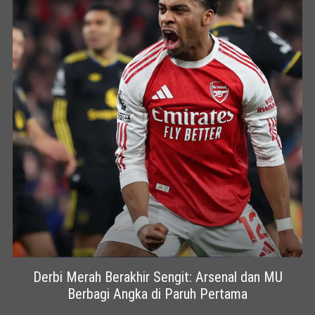
Derbi Merah Berakhir Sengit: Arsenal dan MU
Berbagi Angka di Paruh Pertama