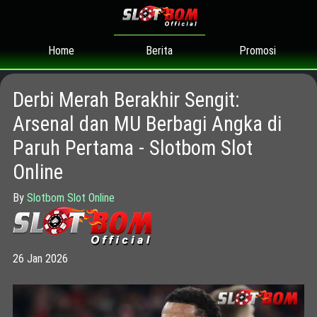
Home
Promosi
Berita
Derbi Merah Berakhir Sengit:
Arsenal dan MU Berbagi Angka di
Paruh Pertama - Slotbom Slot
Online
By
Slotbom Slot Online
26 Jan 2026