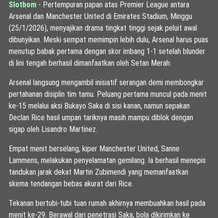
Slotbom
- Pertempuran papan atas Premier League antara
Arsenal dan Manchester United di Emirates Stadium, Minggu
(25/1/2026), menyajikan drama tingkat tinggi sejak peluit awal
dibunyikan. Meski sempat memimpin lebih dulu, Arsenal harus puas
menutup babak pertama dengan skor imbang 1-1 setelah blunder
di lini tengah berhasil dimanfaatkan oleh Setan Merah.
Arsenal langsung mengambil inisiatif serangan demi membongkar
pertahanan disiplin tim tamu. Peluang pertama muncul pada menit
ke-15 melalui aksi Bukayo Saka di sisi kanan, namun sepakan
Declan Rice hasil umpan tariknya masih mampu diblok dengan
sigap oleh Lisandro Martinez.
Empat menit berselang, kiper Manchester United, Sanne
Lammens, melakukan penyelamatan gemilang. Ia berhasil menepis
tandukan jarak dekat Martin Zubimendi yang memanfaatkan
skema tendangan bebas akurat dari Rice.
Tekanan bertubi-tubi tuan rumah akhirnya membuahkan hasil pada
menit ke-29. Berawal dari penetrasi Saka, bola dikirimkan ke