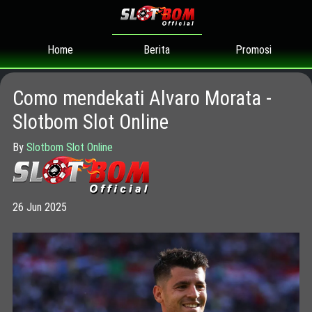
Home
Promosi
Berita
Como mendekati Alvaro Morata -
Slotbom Slot Online
By
Slotbom Slot Online
26 Jun 2025