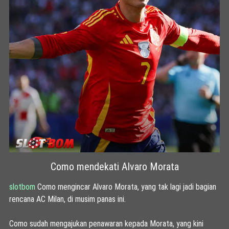
Como mendekati Alvaro Morata
slotbom
Como mengincar Alvaro Morata, yang tak lagi jadi bagian
rencana AC Milan, di musim panas ini.
Como sudah mengajukan penawaran kepada Morata, yang kini