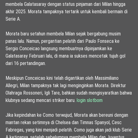
membela Galatasaray dengan status pinjaman dari Milan hingga
akhir 2025. Morata tampaknya tertarik untuk kembali bermain di
Serie A.
Morata baru setahun membela Milan sejak bergabung musim
panas lalu. Namun, pergantian pelatih dari Paulo Fonseca ke
Sergio Conceicao langsung membuatnya dipinjamkan ke
Galatasaray Februari lalu, di mana ia sukses mencetak tujuh gol
dari 16 pertandingan.
Meskipun Conceicao kini telah digantikan oleh Massimiliano
Allegri, Milan tampaknya tak lagi menginginkan Morata. Direktur
Olahraga Rossoneri, Igli Tare, bahkan sudah mengisyaratkan bahwa
klubnya sedang mencari striker baru.
login slotbom
Jika kepindahan ke Como terwujud, Morata akan bereuni dengan
mantan rekan setimnya di Chelsea dan Timnas Spanyol, Cesc
Fabregas, yang kini menjadi pelatih. Como juga akan jadi klub Serie
A ketiganya, setelah sebelumnya membela Milan dan Juventus