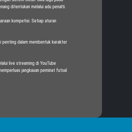
nang ditentukan melalui adu penalti.
araan kompetisi. Setiap aturan
asi penting dalam membentuk karakter
alui live streaming di YouTube
 memperluas jangkauan peminat futsal