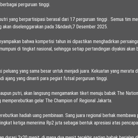
 berbagai perguruan tinggi.
tri yang berpartisipasi berasal dari 17 perguruan tinggi . Semua tim me
ng akan diselenggarakan pada 3&ndash;7 Desember 2025.
yampaikan bahwa kompetisi tahun ini dipastikan menghadirkan persainga
s mumpuni di tingkat nasional, sehingga setiap pertandingan diyakini aka
ki peluang yang sama besar untuk menjadi juara. Kekuatan yang merata d
ajang yang dinanti para pegiat futsal perguruan tinggi.
 maupun putri, akan langsung mengamankan tiket menuju babak The Nation
ng memperebutkan gelar The Champion of Regional Jakarta.
perebutkan hadiah uang pembinaan. Sang juara regional berhak membawa p
ingkat ketiga menerima Rp2 juta sebagai bentuk apresiasi atas pencapa
 durasi 2x20 menit, di mana dua menit terakhir setiap babak berjalan d