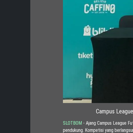
Campus League F
SLOTBOM
- Ajang Campus League Fut
pendukung. Kompetisi yang berlangsun