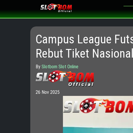
Campus League Futsa
Rebut Tiket Nasional
By
Slotbom Slot Online
26 Nov 2025