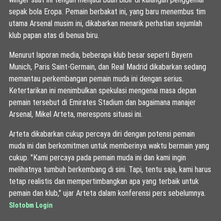
sepak bola Eropa. Pemain berbakat ini, yang baru menembus tim
utama Arsenal musim ini, dikabarkan menarik perhatian sejumlah
klub papan atas di benua biru.
Menurut laporan media, beberapa klub besar seperti Bayern
Munich, Paris Saint-Germain, dan Real Madrid dikabarkan sedang
memantau perkembangan pemain muda ini dengan serius.
Ketertarikan ini menimbulkan spekulasi mengenai masa depan
pemain tersebut di Emirates Stadium dan bagaimana manajer
Arsenal, Mikel Arteta, merespons situasi ini.
Arteta dikabarkan cukup percaya diri dengan potensi pemain
muda ini dan berkomitmen untuk memberinya waktu bermain yang
cukup. "Kami percaya pada pemain muda ini dan kami ingin
melihatnya tumbuh berkembang di sini. Tapi, tentu saja, kami harus
tetap realistis dan mempertimbangkan apa yang terbaik untuk
pemain dan klub," ujar Arteta dalam konferensi pers sebelumnya.
Slotobm Login