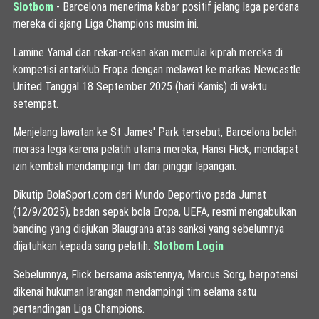
Slotbom
- Barcelona menerima kabar positif jelang laga perdana
mereka di ajang Liga Champions musim ini.
Lamine Yamal dan rekan-rekan akan memulai kiprah mereka di
kompetisi antarklub Eropa dengan melawat ke markas Newcastle
United Tanggal 18 September 2025 (hari Kamis) di waktu
setempat.
Menjelang lawatan ke St James' Park tersebut, Barcelona boleh
merasa lega karena pelatih utama mereka, Hansi Flick, mendapat
izin kembali mendampingi tim dari pinggir lapangan.
Dikutip BolaSport.com dari Mundo Deportivo pada Jumat
(12/9/2025), badan sepak bola Eropa, UEFA, resmi mengabulkan
banding yang diajukan Blaugrana atas sanksi yang sebelumnya
dijatuhkan kepada sang pelatih.
Slotbom Login
Sebelumnya, Flick bersama asistennya, Marcus Sorg, berpotensi
dikenai hukuman larangan mendampingi tim selama satu
pertandingan Liga Champions.