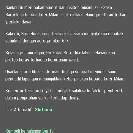
Sanksi itu merupakan buntut dari insiden musim lalu ketika
Barcelona bersua Inter Milan. Flick dinilai melanggar aturan terkait
'perilaku dasar'.
Kala itu, Barcelona harus tersingkir secara menyakitkan di babak
semifinal dengan agregat skor 6-7.
Selama pertandingan, Flick dan Sorg diketahui melayangkan
protes keras terhadap keputusan wasit.
Usai laga, pelatih asal Jerman itu juga sempat menuduh sang
pengadil lapangan menunjukkan keberpihakan kepada Inter Milan.
Komentar tersebut diyakini menjadi salah satu faktor pemberat
dalam penjatuhan sanksi terhadap dirinya.
Link Alternatif :
Slotbom
Kembali ke halaman berita