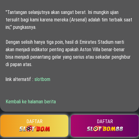
"Tantangan selanjutnya akan sangat berat. Ini mungkin ujian
tersulit bagi kami karena mereka (Arsenal) adalah tim terbaik saat
ini," pungkasnya.
Dengan selisih hanya tiga poin, hasil di Emirates Stadium nanti
akan menjadi indikator penting apakah Aston Villa benar-benar
bisa menjadi penantang gelar yang serius atau sekadar penghibur
di papan atas.
link alternatif :
slotbom
Kembali ke halaman berita
DAFTAR
DAFTAR