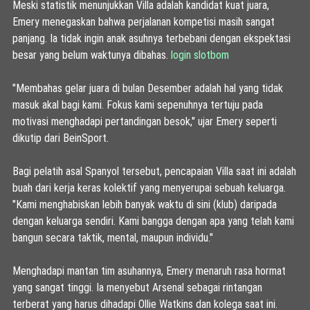
Meski statistik menunjukkan Villa adalah kandidat kuat juara,
Emery menegaskan bahwa perjalanan kompetisi masih sangat
panjang. Ia tidak ingin anak asuhnya terbebani dengan ekspektasi
besar yang belum waktunya dibahas.
login slotbom
"Membahas gelar juara di bulan Desember adalah hal yang tidak
masuk akal bagi kami. Fokus kami sepenuhnya tertuju pada
motivasi menghadapi pertandingan besok," ujar Emery seperti
dikutip dari BeinSport.
Bagi pelatih asal Spanyol tersebut, pencapaian Villa saat ini adalah
buah dari kerja keras kolektif yang menyerupai sebuah keluarga.
"Kami menghabiskan lebih banyak waktu di sini (klub) daripada
dengan keluarga sendiri. Kami bangga dengan apa yang telah kami
bangun secara taktik, mental, maupun individu."
Menghadapi mantan tim asuhannya, Emery menaruh rasa hormat
yang sangat tinggi. Ia menyebut Arsenal sebagai rintangan
terberat yang harus dihadapi Ollie Watkins dan kolega saat ini.