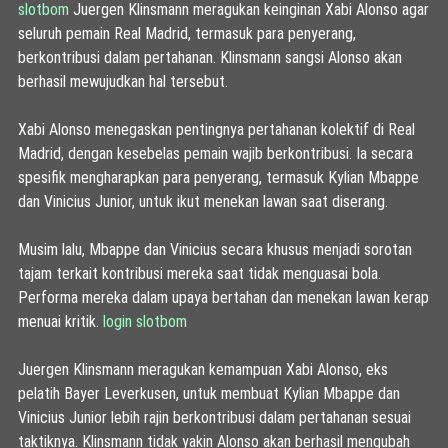
slotbom
Juergen Klinsmann meragukan keinginan Xabi Alonso agar
seluruh pemain Real Madrid, termasuk para penyerang,
berkontribusi dalam pertahanan. Klinsmann sangsi Alonso akan
berhasil mewujudkan hal tersebut.
Xabi Alonso menegaskan pentingnya pertahanan kolektif di Real
Madrid, dengan kesebelas pemain wajib berkontribusi. Ia secara
spesifik mengharapkan para penyerang, termasuk Kylian Mbappe
dan Vinicius Junior, untuk ikut menekan lawan saat diserang.
Musim lalu, Mbappe dan Vinicius secara khusus menjadi sorotan
tajam terkait kontribusi mereka saat tidak menguasai bola.
Performa mereka dalam upaya bertahan dan menekan lawan kerap
menuai kritik.
login slotbom
Juergen Klinsmann meragukan kemampuan Xabi Alonso, eks
pelatih Bayer Leverkusen, untuk membuat Kylian Mbappe dan
Vinicius Junior lebih rajin berkontribusi dalam pertahanan sesuai
taktiknya. Klinsmann tidak yakin Alonso akan berhasil mengubah