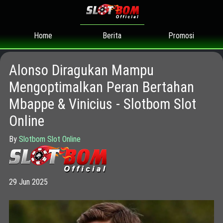
Home
Promosi
Berita
Alonso Diragukan Mampu
Mengoptimalkan Peran Bertahan
Mbappe & Vinicius - Slotbom Slot
Online
By
Slotbom Slot Online
29 Jun 2025